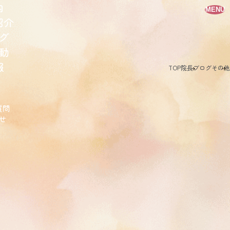
内
MENU
紹介
グ
動
報
TOP
院長ブログ
その他
質問
せ