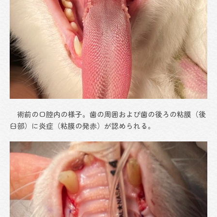
術前の口腔内の様子。歯の周囲および歯の後ろの粘膜（後
臼部）に炎症（粘膜の発赤）が認められる。