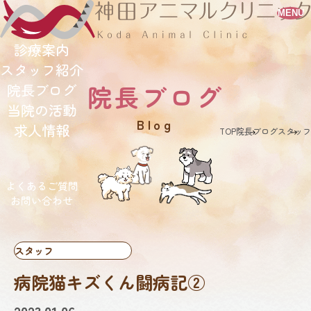
MENU
診療案内
スタッフ紹介
院長ブログ
院長ブログ
当院の活動
blog
求人情報
TOP
院長ブログ
スタッフ
よくあるご質問
お問い合わせ
スタッフ
病院猫キズくん闘病記②