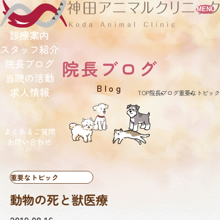
MENU
診療案内
スタッフ紹介
院長ブログ
院長ブログ
当院の活動
blog
求人情報
TOP
院長ブログ
重要なトピック
よくあるご質問
お問い合わせ
重要なトピック
動物の死と獣医療