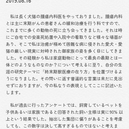
2019.08.16
私は長く犬猫の腫瘍内科医をやっておりました。腫瘍内科
とは主に末期がんの患者さんの緩和治療を行う科ですので、
これまでに多くの動物の死に立ち会ってきました。それは時
にご自宅での安楽死処置や入院中の看取りなど様々な場面が
あり、そこで私は治癒が極めて困難な病に侵された愛犬・愛
猫の厳しい現実に対峙された御家族の姿を多く目にしてきま
した。その経験から私は家庭動物にとって最良の最期とは一
体どのようなものなのか？について考えるに至り、自分の生
涯の研究テーマに「終末期獣医療の在り方」を位置づけるよ
うになりました。その問いに返す普遍的な言葉は未だに見出
せずにおりますが、今の私なりの表現としてここに記述いた
します。
私が過去に行ったアンケートでは、飼育しているペットを
子供あるいは家族であると回答された飼い主様は実に90% 以
上という結果でした。抽出した集団に偏りがあることを考慮
しても、この数字は決して高すぎるものではないと考えま