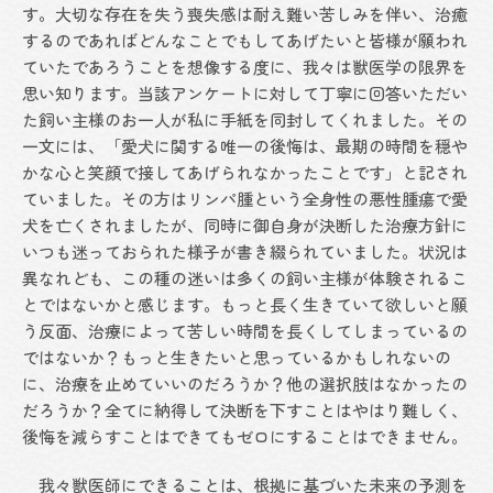
す。大切な存在を失う喪失感は耐え難い苦しみを伴い、治癒
するのであればどんなことでもしてあげたいと皆様が願われ
ていたであろうことを想像する度に、我々は獣医学の限界を
思い知ります。当該アンケートに対して丁寧に回答いただい
た飼い主様のお一人が私に手紙を同封してくれました。その
一文には、「愛犬に関する唯一の後悔は、最期の時間を穏や
かな心と笑顔で接してあげられなかったことです」と記され
ていました。その方はリンパ腫という全身性の悪性腫瘍で愛
犬を亡くされましたが、同時に御自身が決断した治療方針に
いつも迷っておられた様子が書き綴られていました。状況は
異なれども、この種の迷いは多くの飼い主様が体験されるこ
とではないかと感じます。もっと長く生きていて欲しいと願
う反面、治療によって苦しい時間を長くしてしまっているの
ではないか？もっと生きたいと思っているかもしれないの
に、治療を止めていいのだろうか？他の選択肢はなかったの
だろうか？全てに納得して決断を下すことはやはり難しく、
後悔を減らすことはできてもゼロにすることはできません。
我々獣医師にできることは、根拠に基づいた未来の予測を