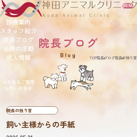
MENU
診療案内
スタッフ紹介
院長ブログ
院長ブログ
当院の活動
blog
求人情報
TOP
院長ブログ
院長の独り言
よくあるご質問
お問い合わせ
院長の独り言
飼い主様からの手紙