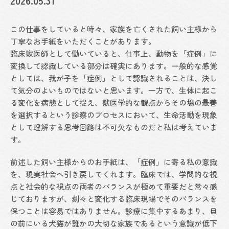
2026.05.31
この仕事をしていると時々、家族を亡くされた飼い主様から
丁寧なお手紙をいただくことがあります。
臨床獣医師として働いていると、仕事上、動物を「症例」に
変換して認識している部分は確実にあります。一般的な感覚
としては、我が子を「症例」として認識されることは、決し
て気分のよいものではないと思います。一方で、生体に起こ
る変化を病態として捉え、獣医学的な観点からその場の最善
を選択するという診察のプロセスにおいて、生命活動を現象
として理解する思考回路は不可欠なものだと私は考えていま
す。
前述した飼い主様からのお手紙は、「症例」に寄る私の意識
を、現実社会へ引き戻してくれます。臨床では、学問的な視
点と社会的な視点の両者のバランスが極めて重要だと常々感
じておりますが、刻々と変化する臨床現場でそのバランスを
保つことは容易ではありません。診療に集中するあまり、目
の前にいる犬猫が誰かの大切な家族であるという意識が低下