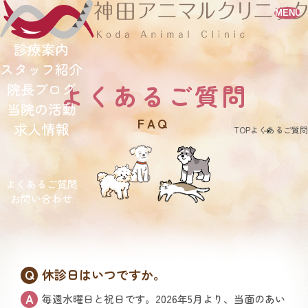
MENU
診療案内
スタッフ紹介
よくあるご質問
院長ブログ
当院の活動
FAQ
求人情報
TOP
よくあるご質問
よくあるご質問
お問い合わせ
休診日はいつですか。
毎週水曜日と祝日です。2026年5月より、当面のあい