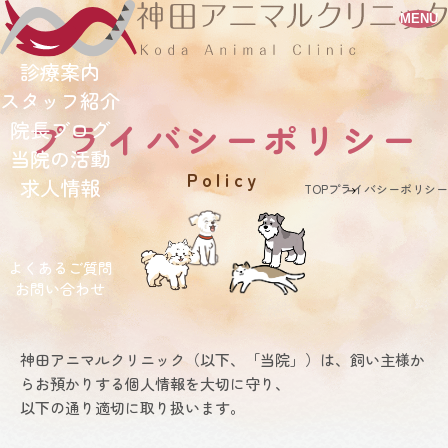
MENU
診療案内
スタッフ紹介
プライバシーポリシー
院長ブログ
当院の活動
policy
求人情報
TOP
プライバシーポリシー
よくあるご質問
お問い合わせ
神田アニマルクリニック（以下、「当院」）は、飼い主様か
らお預かりする個人情報を大切に守り、
以下の通り適切に取り扱います。